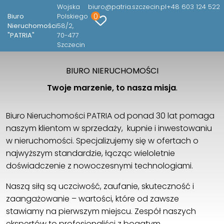
Wojska
biuro@patria.szczecin.pl
+48 603 124 522
0
Biuro
Polskiego
Nieruchomości
58/2
"PATRIA"
70-477
Szczecin
BIURO NIERUCHOMOŚCI
Twoje marzenie, to nasza misja
.
Biuro Nieruchomości PATRIA od ponad 30 lat pomaga
naszym klientom w sprzedaży, kupnie i inwestowaniu
w nieruchomości. Specjalizujemy się w ofertach o
najwyższym standardzie, łącząc wieloletnie
doświadczenie z nowoczesnymi technologiami.
Naszą siłą są uczciwość, zaufanie, skuteczność i
zaangażowanie – wartości, które od zawsze
stawiamy na pierwszym miejscu. Zespół naszych
ekspertów to profesjonaliści z bogatym