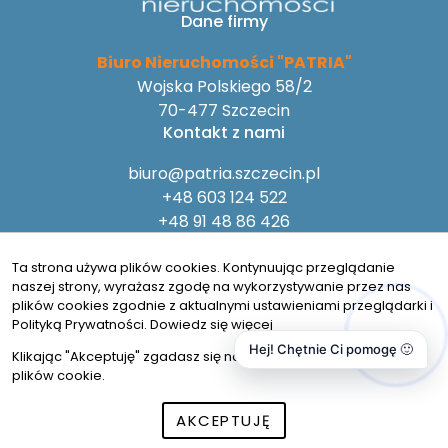
Dane firmy
Biuro Nieruchomości "PATRIA"
Wojska Polskiego 58/2
70-477 Szczecin
Kontakt z nami
biuro@patria.szczecin.pl
+48 603 124 522
+48 91 48 86 426
Na skróty
Ta strona używa plików cookies. Kontynuując przeglądanie
Polityka prywatności
naszej strony, wyrażasz zgodę na wykorzystywanie przez nas
Obserwuj nas
plików cookies zgodnie z aktualnymi ustawieniami przeglądarki i
Polityką Prywatności.
Dowiedz się więcej
Hej! Chętnie Ci pomogę 🙂
Klikając "Akceptuję" zgadasz się na wykorzystywanie przez nas
plików cookie.
© 2026 Wszystkie prawa zastrzeżone | Program dla biur
AKCEPTUJĘ
nieruchomości -
asaricrm.com