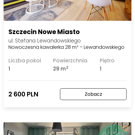
Szczecin Nowe Miasto
ul. Stefana Lewandowskiego
Nowoczesna kawalerka 28 m² – Lewandowskiego
Liczba pokoi
Powierzchnia
Piętro
2
1
29 m
1
2 600 PLN
Zobacz