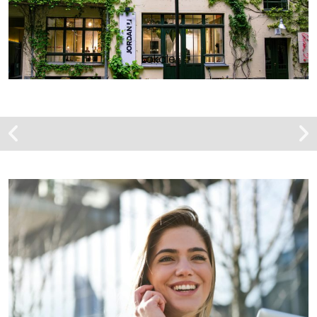
Lokale
Mieszkanie | Wynajem
Szczecin, ul. Stefana
Lewandowskiego
Kawalerka z balkonem i miejscem
parkingowym