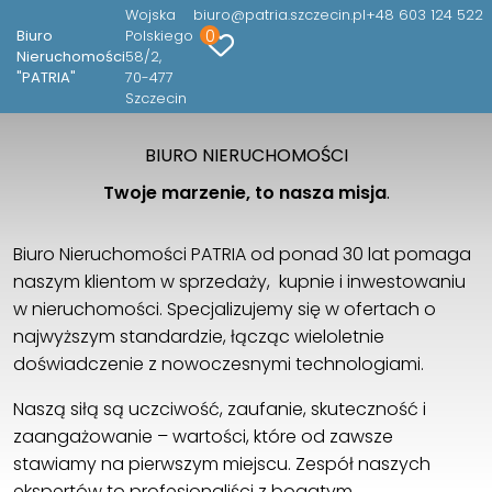
Wojska
biuro@patria.szczecin.pl
+48 603 124 522
0
Biuro
Polskiego
Nieruchomości
58/2
"PATRIA"
70-477
Szczecin
BIURO NIERUCHOMOŚCI
Twoje marzenie, to nasza misja
.
Biuro Nieruchomości PATRIA od ponad 30 lat pomaga
naszym klientom w sprzedaży, kupnie i inwestowaniu
w nieruchomości. Specjalizujemy się w ofertach o
najwyższym standardzie, łącząc wieloletnie
doświadczenie z nowoczesnymi technologiami.
Naszą siłą są uczciwość, zaufanie, skuteczność i
zaangażowanie – wartości, które od zawsze
stawiamy na pierwszym miejscu. Zespół naszych
ekspertów to profesjonaliści z bogatym