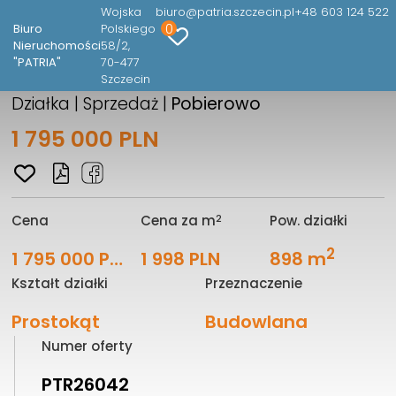
Wojska
biuro@patria.szczecin.pl
+48 603 124 522
0
Biuro
Polskiego
2
Działka o pow. 898m
w
Nieruchomości
58/2
"PATRIA"
70-477
Pobierowie – 200 m od morza
Szczecin
Działka | Sprzedaż |
Pobierowo
1 795 000 PLN
2
Cena
Cena za m
Pow. działki
2
1 795 000 PLN
1 998 PLN
898 m
Kształt działki
Przeznaczenie
Prostokąt
Budowlana
Numer oferty
PTR26042