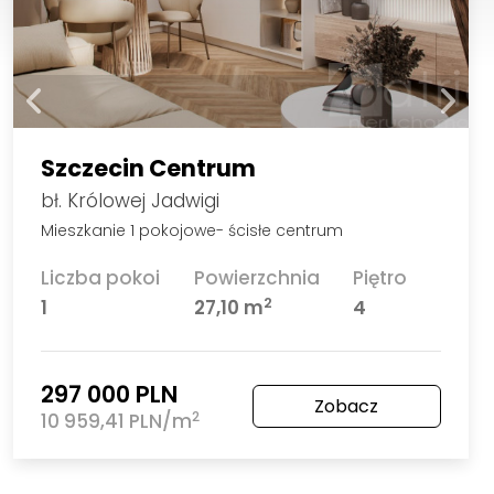
Szczecin Centrum
bł. Królowej Jadwigi
Mieszkanie 1 pokojowe- ścisłe centrum
Liczba pokoi
Powierzchnia
Piętro
2
1
27,10 m
4
297 000 PLN
Zobacz
2
10 959,41 PLN/m