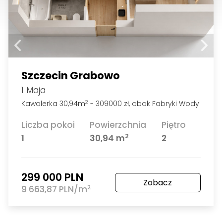
Szczecin Grabowo
1 Maja
Kawalerka 30,94m
- 309000 zł, obok Fabryki Wody
2
Liczba pokoi
Powierzchnia
Piętro
2
1
30,94 m
2
299 000 PLN
Zobacz
2
9 663,87 PLN/m