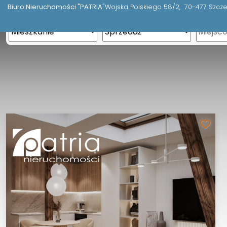
Biuro Nieruchomości "PATRIA"
Wojska Polskiego 58/2
70-477 Szcze