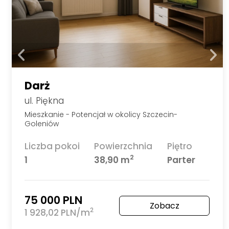
Darż
ul. Piękna
Mieszkanie - Potencjał w okolicy Szczecin-
Goleniów
Liczba pokoi
Powierzchnia
Piętro
2
1
38,90 m
Parter
75 000 PLN
Zobacz
2
1 928,02 PLN/m