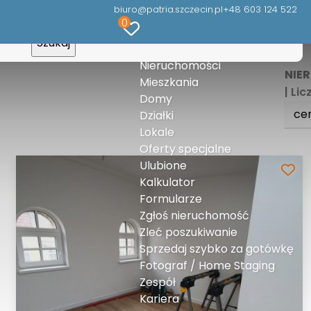
biuro@patria.szczecin.pl
+48 603 124 522
0
Nieruchomości
NIE
Mieszkania
| Li
Domy
ce
Działki
Lokale
Oferty specjalne
Ulubione
Kalkulator
Formularze
Zgłoś nieruchomość
Zleć poszukiwanie
Sprzedaj szybko za gotówkę
Fotograf / Home Staging
Zespół
Kariera