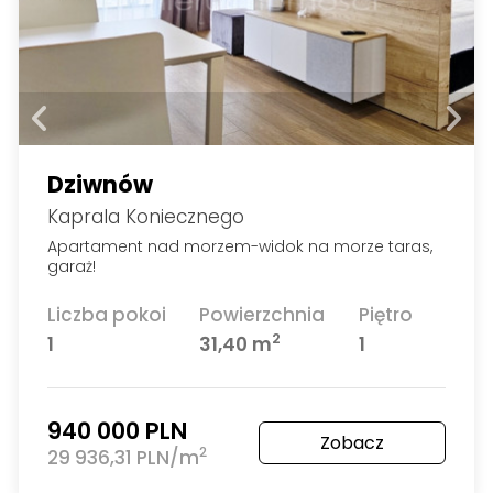
Dziwnów
Kaprala Koniecznego
Apartament nad morzem-widok na morze taras,
garaż!
Liczba pokoi
Powierzchnia
Piętro
2
1
31,40 m
1
940 000 PLN
Zobacz
2
29 936,31 PLN/m