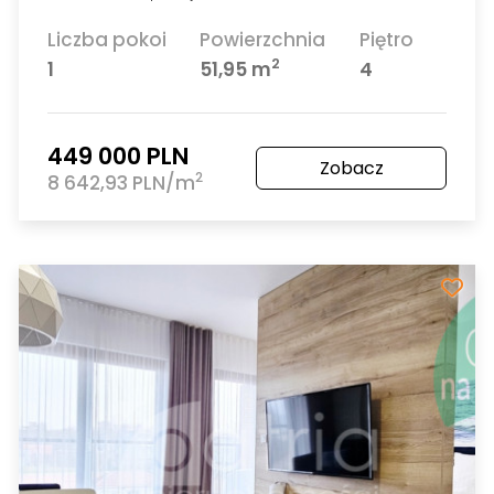
Liczba pokoi
Powierzchnia
Piętro
2
1
51,95 m
4
449 000 PLN
Zobacz
2
8 642,93 PLN/m