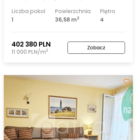
Liczba pokoi
Powierzchnia
Piętro
2
1
36,58 m
4
402 380 PLN
Zobacz
2
11 000 PLN/m