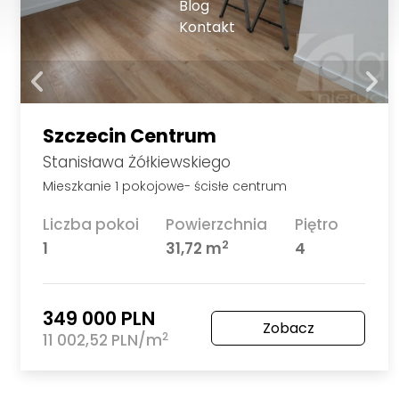
Blog
Kontakt
Szczecin Centrum
Stanisława Żółkiewskiego
Mieszkanie 1 pokojowe- ścisłe centrum
Liczba pokoi
Powierzchnia
Piętro
2
1
31,72 m
4
349 000 PLN
Zobacz
2
11 002,52 PLN/m