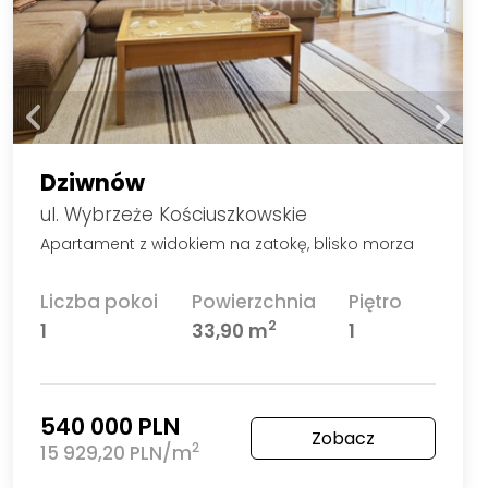
Dziwnów
ul. Wybrzeże Kościuszkowskie
Apartament z widokiem na zatokę, blisko morza
Liczba pokoi
Powierzchnia
Piętro
2
1
33,90 m
1
540 000 PLN
Zobacz
2
15 929,20 PLN/m