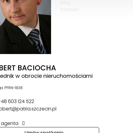
Blog
Kontakt
BERT BACIOCHA
rednik w obrocie nieruchomościami
ja: PFRN-1838
48 603 124 522
obert@patria.szczecin.pl
il agenta
Umów spotkanie