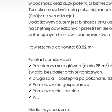
widoczność oraz duży potencjał biznesow
Ten lokal może być małą piekarnią, kance
(Spójrz na wizualizacje).
Dodatkowym atutem jest bliskość Parku Kas
najchętniej odwiedzanych przestrzeni ziel
potencjalnych klientów, spacerowiczów i 
Powierzchnia całkowita:
60,62 m²
Rozkład pomieszczeń:
✔ Przestronna sala główna
(około 25 m²)
z
światła, bez barier architektonicznych
✔ Druga sala – dostępna po pokonaniu tr
✔ Pomieszczenie gospodarcze
✔ Pomieszczenie socjalne
✔ WC
Media i wyposażenie: