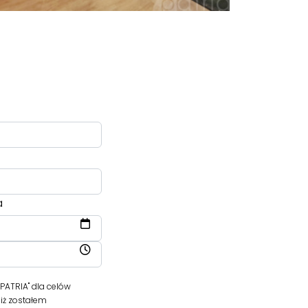
a
ATRIA" dla celów
iż zostałem