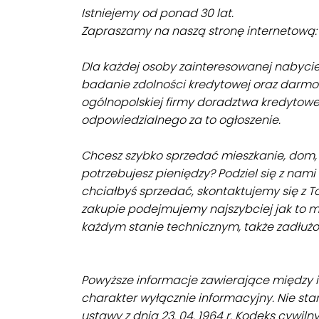
Istniejemy od ponad 30 lat.
Zapraszamy na naszą stronę internetową: 
Dla każdej osoby zainteresowanej nabyci
badanie zdolności kredytowej oraz darmo
ogólnopolskiej firmy doradztwa kredytowe
odpowiedzialnego za to ogłoszenie.
Chcesz szybko sprzedać mieszkanie, dom, 
potrzebujesz pieniędzy? Podziel się z nam
chciałbyś sprzedać, skontaktujemy się z 
zakupie podejmujemy najszybciej jak to 
każdym stanie technicznym, także zadłużon
Powyższe informacje zawierające między
charakter wyłącznie informacyjny. Nie stan
ustawy z dnia 23. 04. 1964 r. Kodeks cywilny (