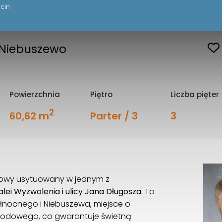
 narożny o pow. 60,62
3
cin
 Niebuszewo
Powierzchnia
Piętro
Liczba pięter
2
60,62 m
Parter / 3
3
tkowy usytuowany w jednym z
alei Wyzwolenia i ulicy Jana Długosza.
To
ółnocnego i Niebuszewa, miejsce o
hodowego, co gwarantuje świetną