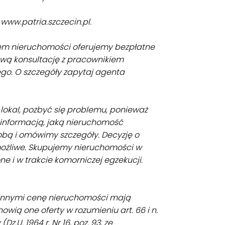
www.patria.szczecin.pl.
em nieruchomości oferujemy bezpłatne
wą konsultację z pracownikiem
go. O szczegóły zapytaj agenta
lokal, pozbyć się problemu, ponieważ
i informacją, jaką nieruchomość
Tobą i omówimy szczegóły. Decyzję o
możliwe. Skupujemy nieruchomości w
e i w trakcie komorniczej egzekucji.
 innymi cenę nieruchomości mają
owią one oferty w rozumieniu art. 66 i n.
Dz.U. 1964 r. Nr 16, poz. 93, ze