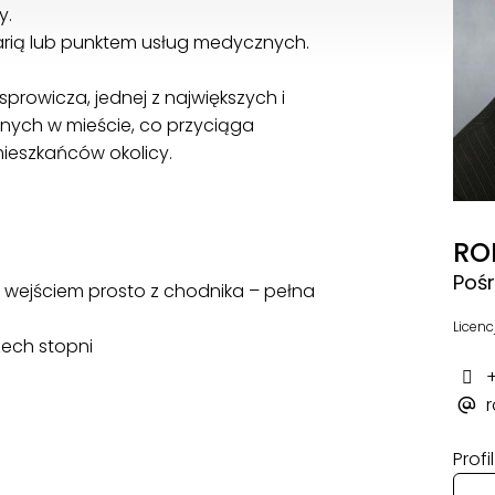
y.
larią lub punktem usług medycznych.
prowicza, jednej z największych i
onych w mieście, co przyciąga
mieszkańców okolicy.
RO
Poś
 wejściem prosto z chodnika – pełna
Licenc
zech stopni
+
r
Prof