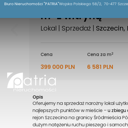
Nowa cena -lokal
Biuro Nieruchomości "PATRIA"
Wojska Polskiego 58/2
70-477 Szcze
m
z witryną
2
Lokal | Sprzedaż |
Szczecin,
2
Cena
Cena za m
399 000 PLN
6 581 PLN
Opis
Oferujemy na sprzedaż narożny lokal uży
najlepszych punktów w mieście –
u zbiegu 
rejon Szczecina na granicy Śródmieścia P
dużym natężeniu ruchu pieszego i samoc