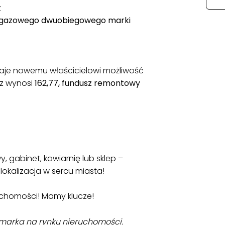
z
a gazowego dwuobiegowego marki
aje nowemu właścicielowi możliwość
sz wynosi
162,77, fundusz remontowy
, gabinet, kawiarnię lub sklep –
lokalizacja w sercu miasta!
uchomości! Mamy klucze!
a marka na rynku nieruchomości.