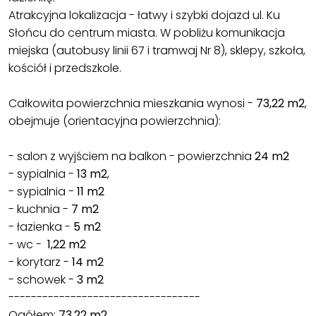
Atrakcyjna lokalizacja - łatwy i szybki dojazd ul. Ku
Słońcu do centrum miasta. W pobliżu komunikacja
miejska (autobusy linii 67 i tramwaj Nr 8), sklepy, szkoła,
kościół i przedszkole.
Całkowita powierzchnia mieszkania wynosi -
73,22 m2
,
obejmuje (orientacyjna powierzchnia):
- salon z wyjściem na balkon - powierzchnia
24 m2
- sypialnia -
13 m2
,
- sypialnia -
11 m2
- kuchnia -
7 m2
- łazienka -
5 m2
- wc -
1,22 m2
- korytarz -
14 m2
- schowek -
3 m2
----------------------------------
Ogółem:
73,22 m2