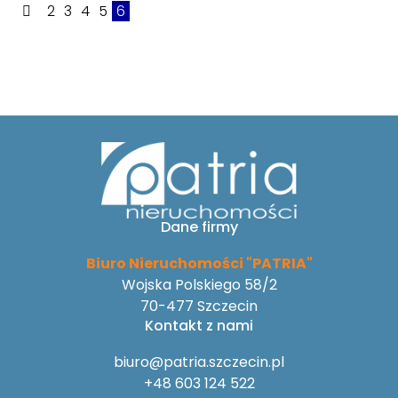
2
3
4
5
6
Dane firmy
Biuro Nieruchomości "PATRIA"
Wojska Polskiego 58/2
70-477 Szczecin
Kontakt z nami
biuro@patria.szczecin.pl
+48 603 124 522