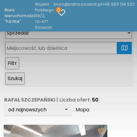
Wojska
biuro@patria.szczecin.pl
+48 603 124 522
0
Biuro
Polskiego
Nieruchomości
58/2
"PATRIA"
70-477
Szczecin
mapa
RAFAŁ SZCZEPAŃSKI
| Liczba ofert:
50
od najnowszych
Mapa