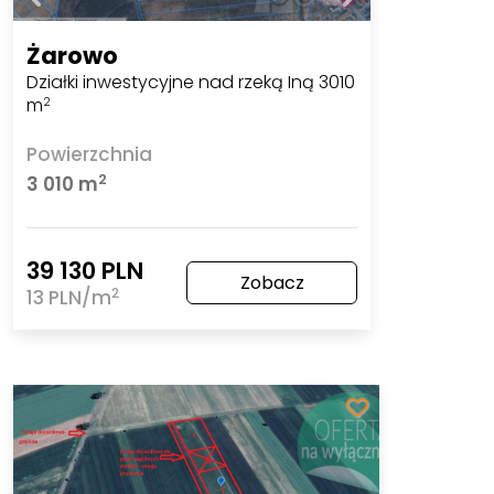
Żarowo
Działki inwestycyjne nad rzeką Iną 3010
m
2
Powierzchnia
2
3 010 m
39 130 PLN
Zobacz
2
13 PLN/m