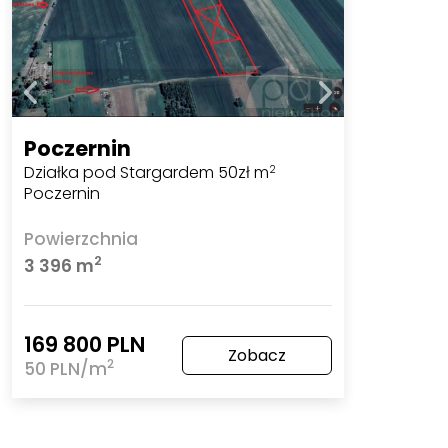
Poczernin
Działka pod Stargardem 50zł m
2
Poczernin
Powierzchnia
2
3 396 m
169 800 PLN
Zobacz
2
50 PLN/m