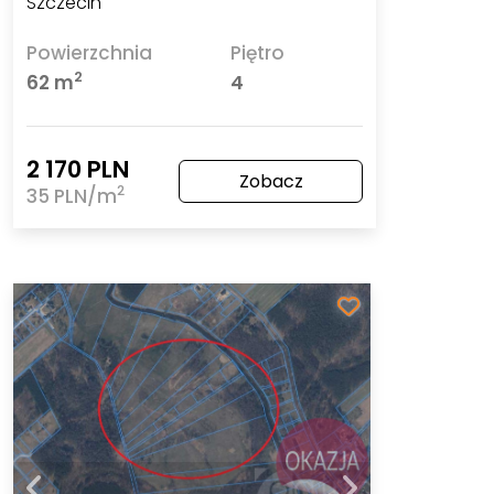
Szczecin
Powierzchnia
Piętro
2
62 m
4
2 170 PLN
Zobacz
2
35 PLN/m