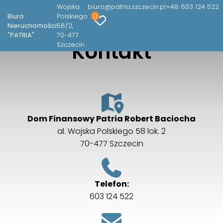
Wojska
biuro@patria.szczecin.pl
+48 603 124 522
0
Biuro
Polskiego
Nieruchomości
58/2
Biuro Nieruchomości "PATRIA"
"PATRIA"
70-477
Wojska Polskiego 58/2
Kontakt
Szczecin
70-477 Szczecin
+48 603 124 522
biuro@patria.szczecin.pl
Dom Finansowy Patria Robert Baciocha
al. Wojska Polskiego 58 lok. 2
70-477 Szczecin
Telefon:
603 124 522