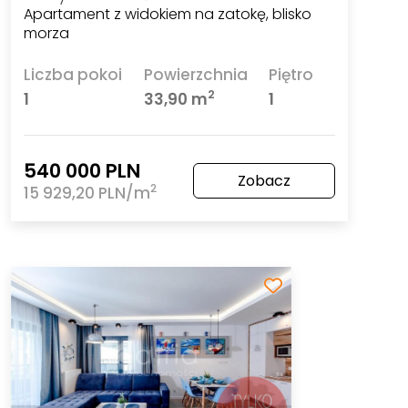
Apartament z widokiem na zatokę, blisko
morza
Liczba pokoi
Powierzchnia
Piętro
2
1
33,90 m
1
540 000 PLN
Zobacz
2
15 929,20 PLN/m