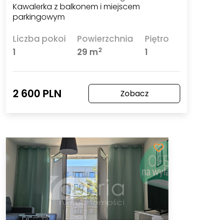
Kawalerka z balkonem i miejscem
parkingowym
Liczba pokoi
Powierzchnia
Piętro
2
1
29 m
1
2 600 PLN
Zobacz