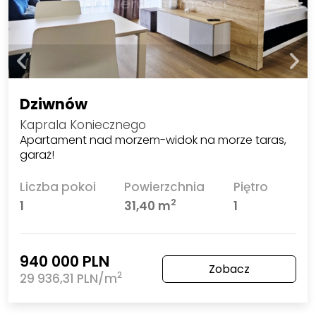
Dziwnów
Kaprala Koniecznego
Apartament nad morzem-widok na morze taras,
garaż!
Liczba pokoi
Powierzchnia
Piętro
2
1
31,40 m
1
940 000 PLN
Zobacz
2
29 936,31 PLN/m