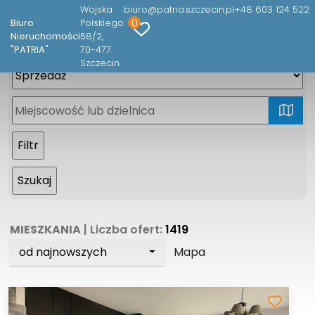
Wojska
biuro@patria.szczecin.pl
+48 603 124 522
0
Biuro
Polskiego
Nieruchomości
58/2
"PATRIA"
70-477
Szczecin
mapa
MIESZKANIA
| Liczba ofert:
1419
od najnowszych
Mapa