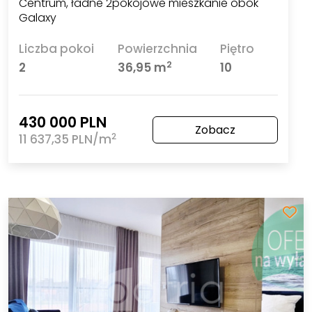
Centrum, ładne 2pokojowe mieszkanie obok
Galaxy
Liczba pokoi
Powierzchnia
Piętro
2
2
36,95 m
10
430 000 PLN
Zobacz
2
11 637,35 PLN/m