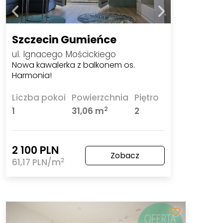
Szczecin Gumieńce
ul. Ignacego Mościckiego
Nowa kawalerka z balkonem os.
Harmonia!
Liczba pokoi
Powierzchnia
Piętro
2
1
31,06 m
2
2 100 PLN
Zobacz
2
61,17 PLN/m