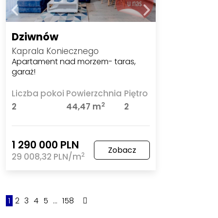
Dziwnów
Kaprala Koniecznego
Apartament nad morzem- taras,
garaż!
Liczba pokoi
Powierzchnia
Piętro
2
2
44,47 m
2
1 290 000 PLN
Zobacz
2
29 008,32 PLN/m
1
2
3
4
5
...
158